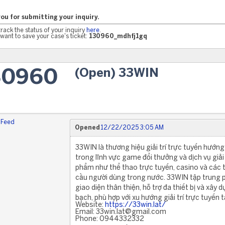
ou for submitting your inquiry.
track the status of your inquiry
here
.
want to save your case's ticket:
130960_mdhfj1gq
(Open) 33WIN
30960
 Feed
Opened
12/22/2025 3:05 AM
33WIN là thương hiệu giải trí trực tuyến hướn
trong lĩnh vực game đổi thưởng và dịch vụ giải
phẩm như thể thao trực tuyến, casino và các trò
cầu người dùng trong nước. 33WIN tập trung ph
giao diện thân thiện, hỗ trợ đa thiết bị và xây 
bạch, phù hợp với xu hướng giải trí trực tuyến t
Website:
https://33win.lat/
Email: 33win.lat@gmail.com
Phone: 0944332332