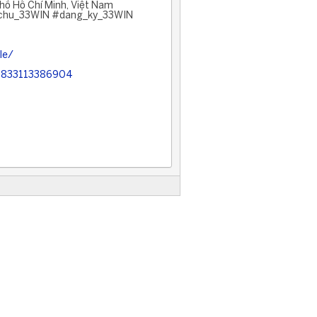
phố Hồ Chí Minh, Việt Nam
_chu_33WIN #dang_ky_33WIN
le/
62833113386904