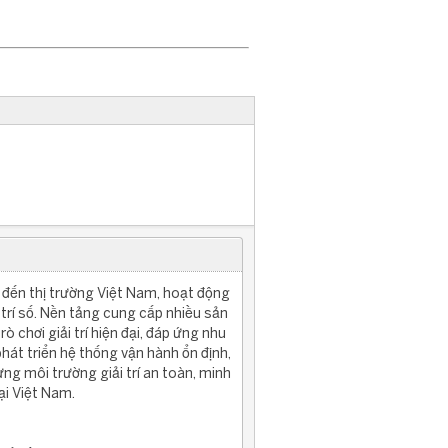
g đến thị trường Việt Nam, hoạt động
 trí số. Nền tảng cung cấp nhiều sản
 chơi giải trí hiện đại, đáp ứng nhu
át triển hệ thống vận hành ổn định,
dựng môi trường giải trí an toàn, minh
ại Việt Nam.