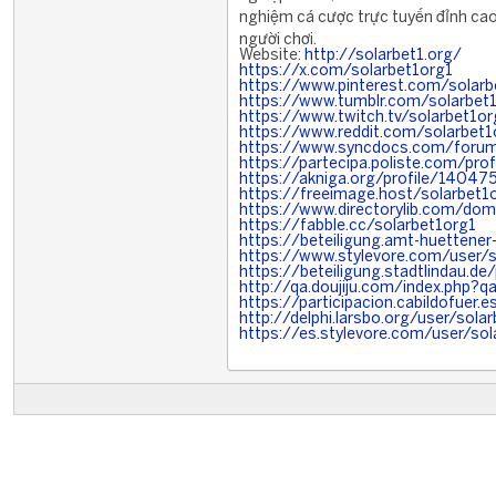
nghiệm cá cược trực tuyến đỉnh cao,
người chơi.
Website:
http://solarbet1.org/
https://x.com/solarbet1org1
https://www.pinterest.com/solarb
https://www.tumblr.com/solarbet
https://www.twitch.tv/solarbet1o
https://www.reddit.com/solarbet1
https://www.syncdocs.com/forums
https://partecipa.poliste.com/prof
https://akniga.org/profile/14047
https://freeimage.host/solarbet1
https://www.directorylib.com/dom
https://fabble.cc/solarbet1org1
https://beteiligung.amt-huettener
https://www.stylevore.com/user/s
https://beteiligung.stadtlindau.de
http://qa.doujiju.com/index.php?
https://participacion.cabildofuer.e
http://delphi.larsbo.org/user/sola
https://es.stylevore.com/user/sol