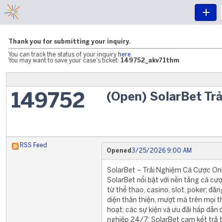
Thank you for submitting your inquiry.
You can track the status of your inquiry
here
.
You may want to save your case's ticket:
149752_akv71thm
(Open) SolarBet Tr
149752
RSS Feed
Opened
3/25/2026 9:00 AM
SolarBet – Trải Nghiệm Cá Cược Onl
SolarBet nổi bật với nền tảng cá cượ
từ thể thao, casino, slot, poker; đă
diện thân thiện, mượt mà trên mọi th
hoạt; các sự kiện và ưu đãi hấp dẫn 
nghiệp 24/7; SolarBet cam kết trả t