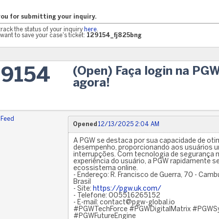
ou for submitting your inquiry.
track the status of your inquiry
here
.
want to save your case's ticket:
129154_fj825bng
(Open) Faça login na PGW
29154
agora!
 Feed
Opened
12/13/2025 2:04 AM
A PGW se destaca por sua capacidade de otim
desempenho, proporcionando aos usuários um
interrupções. Com tecnologia de segurança 
experiência do usuário, a PGW rapidamente s
ecossistema online.
- Endereço: R. Francisco de Guerra, 70 - Camb
Brasil
- Site:
https://pgw.uk.com/
- Telefone: 005516265152
- E-mail: contact@pgw-global.io
#PGWTechForce #PGWDigitalMatrix #PGW
#PGWFutureEngine