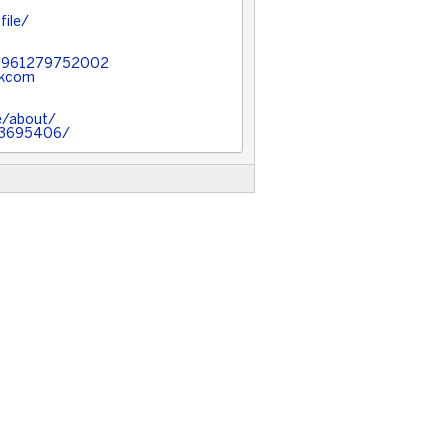
ile/
96961279752002
ukcom
e/about/
53695406/