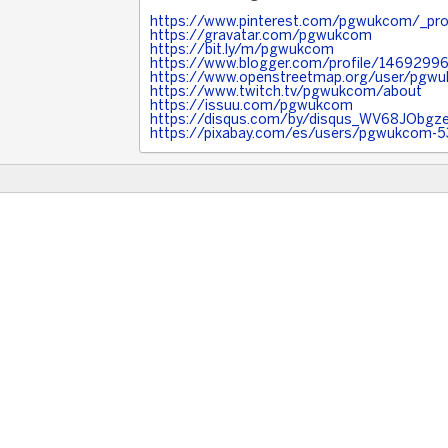
https://www.pinterest.com/pgwukcom/_prof
https://gravatar.com/pgwukcom
https://bit.ly/m/pgwukcom
https://www.blogger.com/profile/146929
https://www.openstreetmap.org/user/pgw
https://www.twitch.tv/pgwukcom/about
https://issuu.com/pgwukcom
https://disqus.com/by/disqus_WV68JObgz
https://pixabay.com/es/users/pgwukcom-