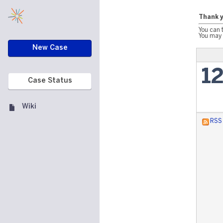
Thank y
You can 
You may 
New Case
1
Case Status
Wiki
RSS