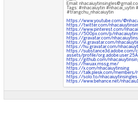
Email: nhacaiuytinsingles@gmail.c
Tags: #nhacaiuytin #nhacai_uytin 
#trangchu_nhacaiuytin
https://www.youtube.com/@nhacai
https://twitter.com/nhacaiuytinsi
https://www.pinterest.com/nhacai
https://500px.com/p/nhacaiuytin
https://gravatar.com/nhacaiuytins
https://vi.gravatar.com/nhacaiuyti
https://hu.gravatar.com/nhacaiuyt
https://substance3d.adobe.com/
assets/profile/org.adobe.user
https://github.com/nhacaiuytinsin
https://hwuax.mssg.me/
https://x.com/nhacaiuytinsing
https://talk.plesk.com/members/
https://solo.to/nhacaiuytinsingles
https://www.behance.net/nhacaiu