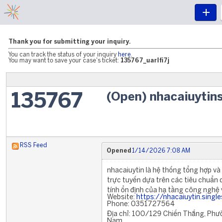
Thank you for submitting your inquiry.
You can track the status of your inquiry
here
.
You may want to save your case's ticket:
135767_uarlfi7j
(Open) nhacaiuytins
135767
RSS Feed
Opened
1/14/2026 7:08 AM
nhacaiuytin là hệ thống tổng hợp và p
trực tuyến dựa trên các tiêu chuẩn q
tính ổn định của hạ tầng công nghệ
Website:
https://nhacaiuytin.singl
Phone: 0351727564
Địa chỉ: 100/129 Chiến Thắng, Phườ
Nam