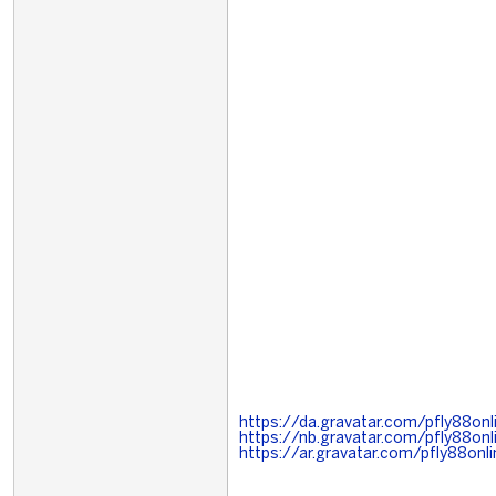
https://da.gravatar.com/pfly88onl
https://nb.gravatar.com/pfly88onl
https://ar.gravatar.com/pfly88onli