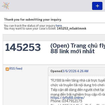
Thank you for submitting your inquiry.
You can track the status of your inquiry
here
.
You may want to save your case's ticket:
145253_m5aktmmk
(Open) Trang chủ fly
145253
88 link mới nhất
RSS Feed
Opened
3/6/2026 4:26 AM
"FLY88 là nền tảng nhà cái trực tu
chức và truyền tải nội dung trò chơi 
Tiếp cận dễ dàng đến người chơi tạ
mang đến trải nghiệm truy cập rõ rà
https://pfly88.online/
Phone: 0347912175