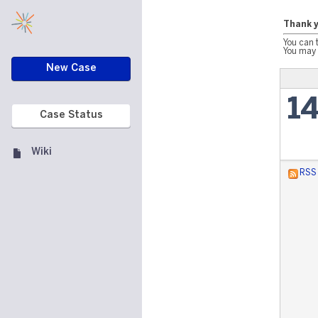
Thank y
You can 
You may 
New Case
1
Case Status
Wiki
RSS