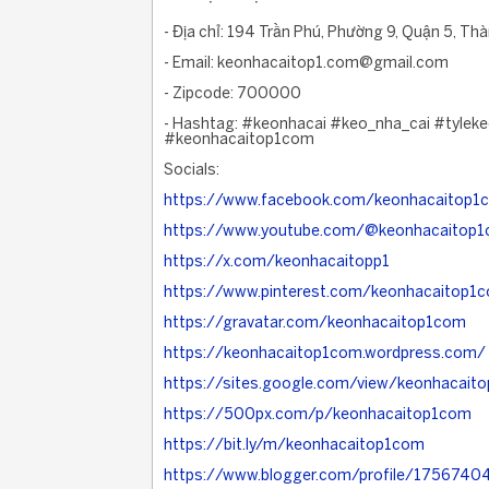
- Địa chỉ: 194 Trần Phú, Phường 9, Quận 5, Th
- Email: keonhacaitop1.com@gmail.com
- Zipcode: 700000
- Hashtag: #keonhacai #keo_nha_cai #tylek
#keonhacaitop1com
Socials:
https://www.facebook.com/keonhacaitop1
https://www.youtube.com/@keonhacaitop
https://x.com/keonhacaitopp1
https://www.pinterest.com/keonhacaitop1
https://gravatar.com/keonhacaitop1com
https://keonhacaitop1com.wordpress.com/
https://sites.google.com/view/keonhacait
https://500px.com/p/keonhacaitop1com
https://bit.ly/m/keonhacaitop1com
https://www.blogger.com/profile/17567