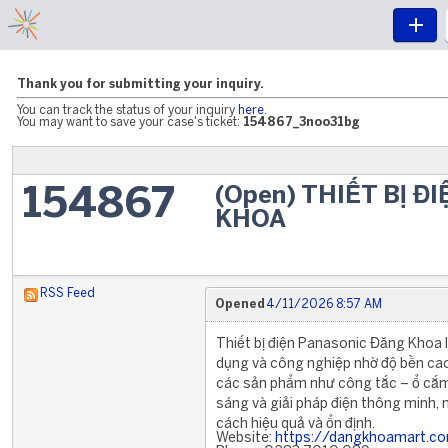
Thank you for submitting your inquiry.
You can track the status of your inquiry
here
.
You may want to save your case's ticket:
154867_3noo31bg
(Open) THIẾT BỊ 
154867
KHOA
RSS Feed
Opened
4/11/2026 8:57 AM
Thiết bị điện Panasonic Đăng Khoa l
dụng và công nghiệp nhờ độ bền cao 
các sản phẩm như công tắc – ổ cắm,
sáng và giải pháp điện thông minh, 
cách hiệu quả và ổn định.
Website:
https://dangkhoamart.c