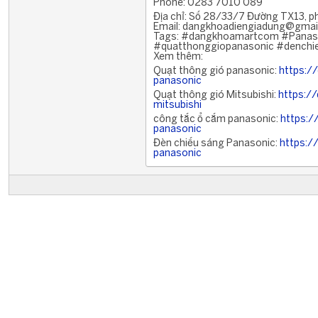
Phone: 0283 7010 089
Địa chỉ: Số 28/33/7 Đường TX13, ph
Email: dangkhoadiengiadung@gmai
Tags: #dangkhoamartcom #Panason
#quatthonggiopanasonic #denchi
Xem thêm:
Quạt thông gió panasonic:
https:/
panasonic
Quạt thông gió Mitsubishi:
https:/
mitsubishi
công tắc ổ cắm panasonic:
https:
panasonic
Đèn chiếu sáng Panasonic:
https:/
panasonic