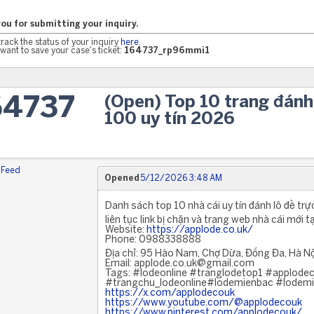
ou for submitting your inquiry.
track the status of your inquiry
here
.
want to save your case's ticket:
164737_rp96mmi1
(Open) Top 10 trang đánh 
64737
100 uy tín 2026
 Feed
Opened
5/12/2026 3:48 AM
Danh sách top 10 nhà cái uy tín đánh lô đề tr
liên tục link bị chặn và trang web nhà cái mới 
Website:
https://applode.co.uk/
Phone: 0988338888
Địa chỉ: 95 Hào Nam, Chợ Dừa, Đống Đa, Hà Nộ
Email: applode.co.uk@gmail.com
Tags: #lodeonline #tranglodetop1 #applode
#trangchu_lodeonline#lodemienbac #lodem
https://x.com/applodecouk
https://www.youtube.com/@applodecouk
https://www.pinterest.com/applodecouk/