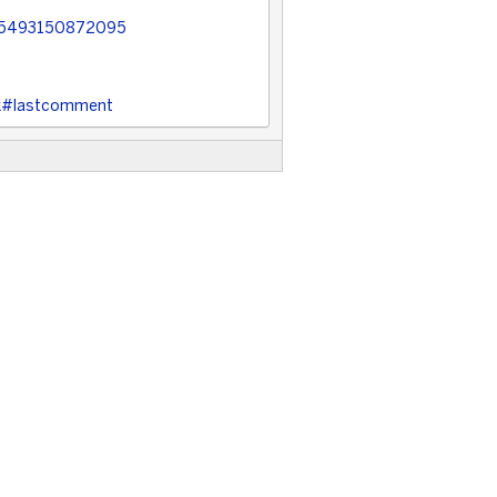
975493150872095
uk#lastcomment