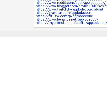
https://www.reddit.com/user/applodecouk/
https://www.blogger.com/profile/04082
https://www.twitch.tv/applodecouk/about
https://gravatar.com/applodecouk
https://500px.com/p/applodecouk
https://www.behance.net/applodecouk
https://myanimelist.net/profile/applodeco