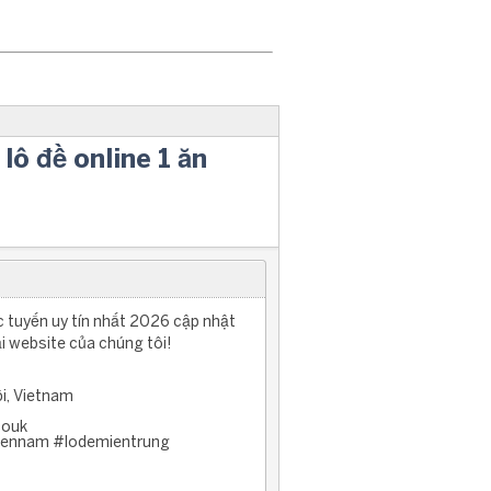
lô đề online 1 ăn
ực tuyến uy tín nhất 2026 cập nhật
tại website của chúng tôi!
i, Vietnam
couk
iennam #lodemientrung