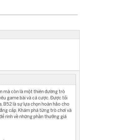
ần mà còn là một thiên đường trò
 yêu game bài và cá cược. Được tối
, B52 là sự lựa chọn hoàn hảo cho
 đẳng cấp. Khám phá từng trò chơi và
ể rinh về những phần thưởng giá