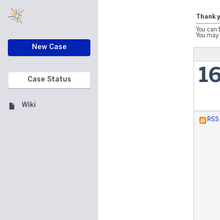
Thank y
You can 
You may 
New Case
1
Case Status
Wiki
RSS